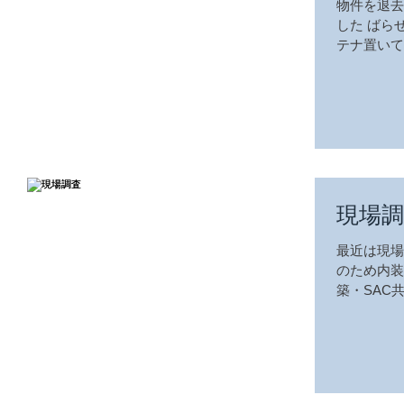
物件を退去
した ばら
テナ置いて
現場調
最近は現場
のため内装
築・SAC